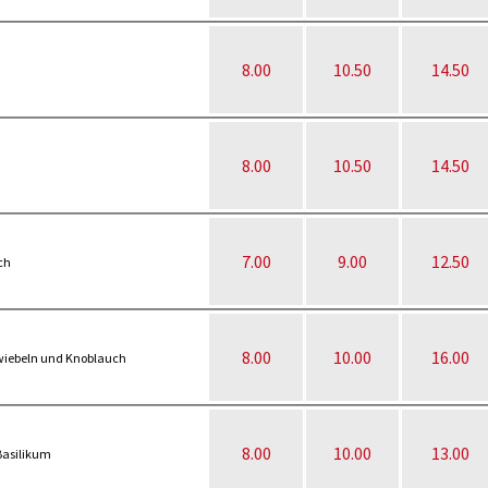
8.00
10.50
14.50
8.00
10.50
14.50
7.00
9.00
12.50
ch
8.00
10.00
16.00
Zwiebeln und Knoblauch
8.00
10.00
13.00
Basilikum