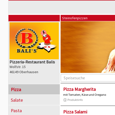
Steinofenpizzen
Pizzeria-Restaurant Balis
Wolfstr. 15
46149 Oberhausen
Pizza Margherita
Pizza
mit Tomaten, Käse und Oregano
Salate
Produktinfo
Pasta
Pizza Salami