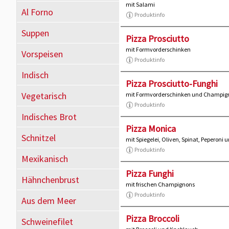
mit Salami
Al Forno
Produktinfo
Suppen
Pizza Prosciutto
mit Formvorderschinken
Vorspeisen
Produktinfo
Indisch
Pizza Prosciutto-Funghi
Vegetarisch
mit Formvorderschinken und Champig
Produktinfo
Indisches Brot
Pizza Monica
Schnitzel
mit Spiegelei, Oliven, Spinat, Peperoni
Produktinfo
Mexikanisch
Pizza Funghi
Hähnchenbrust
mit frischen Champignons
Produktinfo
Aus dem Meer
Pizza Broccoli
Schweinefilet