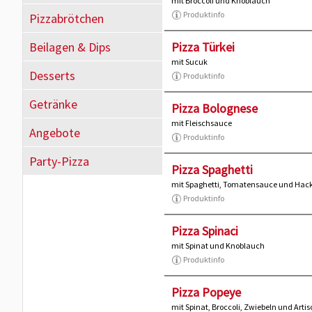
mit Broccoli und Knoblauch
Produktinfo
Pizzabrötchen
Beilagen & Dips
Pizza Türkei
mit Sucuk
Desserts
Produktinfo
Getränke
Pizza Bolognese
mit Fleischsauce
Angebote
Produktinfo
Party-Pizza
Pizza Spaghetti
mit Spaghetti, Tomatensauce und Hack
Produktinfo
Pizza Spinaci
mit Spinat und Knoblauch
Produktinfo
Pizza Popeye
mit Spinat, Broccoli, Zwiebeln und Arti