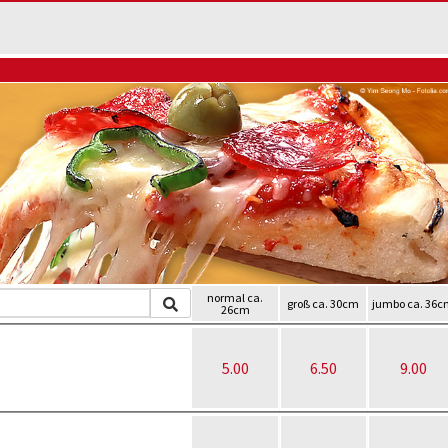
normal ca.
groß ca. 30cm
jumbo ca. 36
26cm
5.00
6.50
9.00