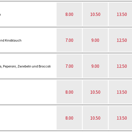
8.00
10.50
13.50
n
7.00
9.00
12.50
a und Knoblauch
7.00
9.00
12.50
, Peperoni, Zwiebeln und Broccoli
8.00
10.50
13.50
8.00
10.50
13.50