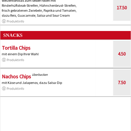
Weizentortillas zum selber rollen mit
Rinderhüftsteak-Streifen, Hähnchenbrust-Streifen,
17.50
frisch gebratenen Zwiebeln, Paprika und Tomaten,
dazu Reis, Guacamole, Salsa und Sour Cream
Produktinfo
SNACKS
Tortilla Chips
4.50
mit einem Dip Ihrer Wahl
Produktinfo
überbacken
Nachos Chips
7.50
mit Käse und Jalapenos, dazu Salsa-Dip
Produktinfo