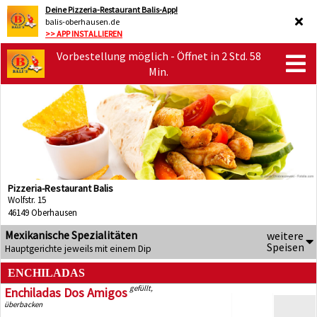
Deine Pizzeria-Restaurant Balis-App!
balis-oberhausen.de
>> APP INSTALLIEREN
Vorbestellung möglich - Öffnet in 2 Std. 58
Min.
Pizzeria-Restaurant Balis
Wolfstr. 15
46149 Oberhausen
Mexikanische Spezialitäten
weitere
Speisen
Hauptgerichte jeweils mit einem Dip
ENCHILADAS
gefüllt,
Enchiladas Dos Amigos
überbacken