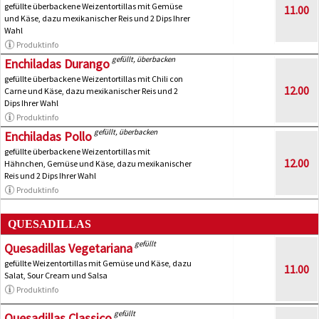
gefüllte überbackene Weizentortillas mit Gemüse
11.00
und Käse, dazu mexikanischer Reis und 2 Dips Ihrer
Wahl
Produktinfo
gefüllt, überbacken
Enchiladas Durango
gefüllte überbackene Weizentortillas mit Chili con
12.00
Carne und Käse, dazu mexikanischer Reis und 2
Dips Ihrer Wahl
Produktinfo
gefüllt, überbacken
Enchiladas Pollo
gefüllte überbackene Weizentortillas mit
12.00
Hähnchen, Gemüse und Käse, dazu mexikanischer
Reis und 2 Dips Ihrer Wahl
Produktinfo
QUESADILLAS
gefüllt
Quesadillas Vegetariana
gefüllte Weizentortillas mit Gemüse und Käse, dazu
11.00
Salat, Sour Cream und Salsa
Produktinfo
gefüllt
Quesadillas Classico