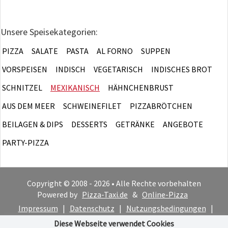
Unsere Speisekategorien:
PIZZA
SALATE
PASTA
AL FORNO
SUPPEN
VORSPEISEN
INDISCH
VEGETARISCH
INDISCHES BROT
SCHNITZEL
MEXIKANISCH
HÄHNCHENBRUST
AUS DEM MEER
SCHWEINEFILET
PIZZABRÖTCHEN
BEILAGEN & DIPS
DESSERTS
GETRÄNKE
ANGEBOTE
PARTY-PIZZA
Copyright © 2008 - 2026 • Alle Rechte vorbehalten
Powered by
Pizza-Taxi.de
&
Online-Pizza
Impressum
|
Datenschutz
|
Nutzungsbedingungen
|
Cookie-Hinweis
Diese Webseite verwendet Cookies